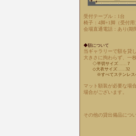
受付テーブル：1台
椅子：4脚+1脚（受付用
会場直通電話：あり(期
◆額について
当ギャラリーで額を貸
大きさに拘わらず、一枚
◇半切サイズ……７
◇大衣サイズ……32
※すべてステンレス
マット額装が必要な場
場合がございます。
その他の貸出備品につ