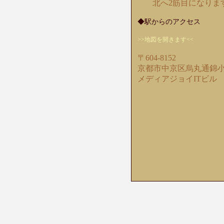
北へ2筋目になりま
◆駅からのアクセス
>>地図を開きます<<
〒604-8152
京都市中京区烏丸通錦小
メディアジョイITビル 