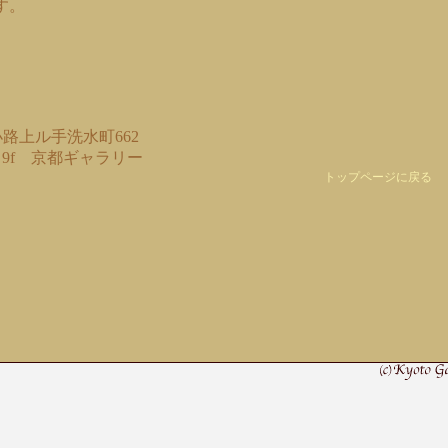
す。
路上ル手洗水町662
9f 京都ギャラリー
トップページに戻る