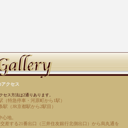
のアクセス
クセス方法は2通りあります。
駅（特急停車・河原町から1駅）
条駅（JR京都駅から2駅目）
中心地。
交差する21番出口（三井住友銀行北側出口）から烏丸通を