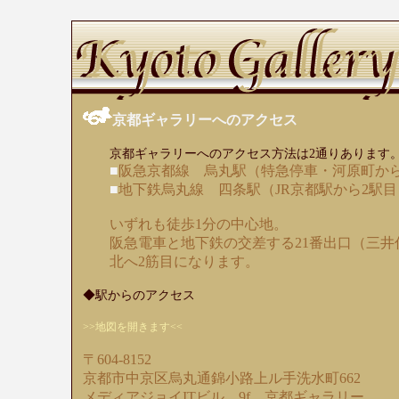
京都ギャラリーへのアクセス
京都ギャラリーへのアクセス方法は2通りあります
■
阪急京都線 烏丸駅（特急停車・河原町から
■
地下鉄烏丸線 四条駅（JR京都駅から2駅目
いずれも徒歩1分の中心地。
阪急電車と地下鉄の交差する21番出口（三
北へ2筋目になります。
◆駅からのアクセス
>>地図を開きます<<
〒604-8152
京都市中京区烏丸通錦小路上ル手洗水町662
メディアジョイITビル 9f 京都ギャラリー