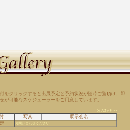
付をクリックすると出展予定と予約状況が随時ご覧頂け、即
せが可能なスケジューラーをご用意しています。
次の3ヶ月>>
付
写真
展示会名
定
お問い合わせください