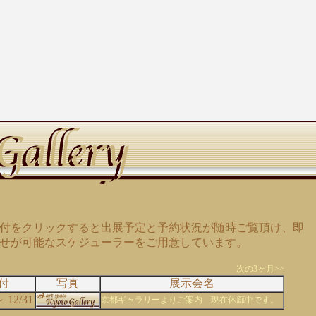
付をクリックすると出展予定と予約状況が随時ご覧頂け、即
せが可能なスケジューラーをご用意しています。
次の3ヶ月>>
付
写真
展示会名
～ 12/31
京都ギャラリーよりご案内 現在休廊中です。