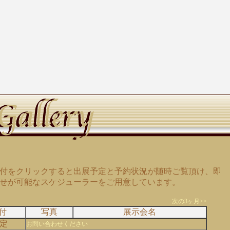
付をクリックすると出展予定と予約状況が随時ご覧頂け、即
せが可能なスケジューラーをご用意しています。
次の3ヶ月>>
付
写真
展示会名
定
お問い合わせください