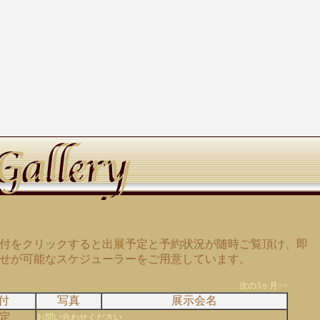
付をクリックすると出展予定と予約状況が随時ご覧頂け、即
せが可能なスケジューラーをご用意しています。
次の3ヶ月>>
付
写真
展示会名
定
お問い合わせください