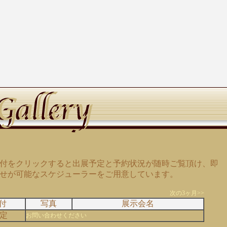
付をクリックすると出展予定と予約状況が随時ご覧頂け、即
せが可能なスケジューラーをご用意しています。
次の3ヶ月>>
付
写真
展示会名
定
お問い合わせください