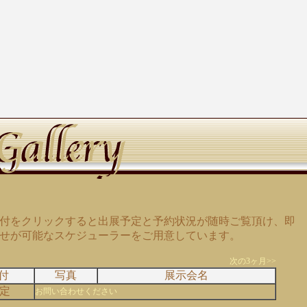
付をクリックすると出展予定と予約状況が随時ご覧頂け、即
せが可能なスケジューラーをご用意しています。
次の3ヶ月>>
付
写真
展示会名
定
お問い合わせください