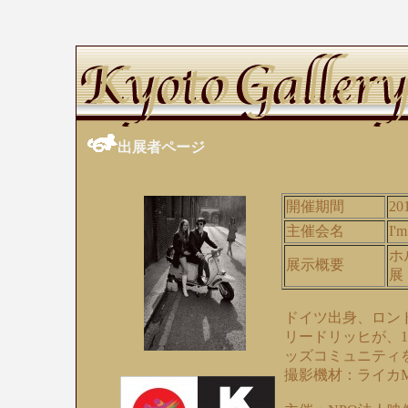
出展者ページ
開催期間
20
主催会名
I'm
ホ
展示概要
展
ドイツ出身、ロン
リードリッヒが、
ッズコミュニティ
撮影機材：ライカ