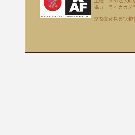
主催：NPO法人
協力：ライカカメ
京都文化祭典'10